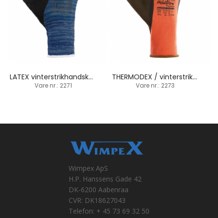
LATEX vinterstrikhandske / strikbund
THERMODEX / vinterstrikhandske / vandafvisende for
Vare nr.: 2271
Vare nr.: 2273
Wimpex ApS
H.P. Hanssens Gade 42
DK-6200 Aabenraa
CVR: DK18627043
Telefon: + 45 73 69 32 50