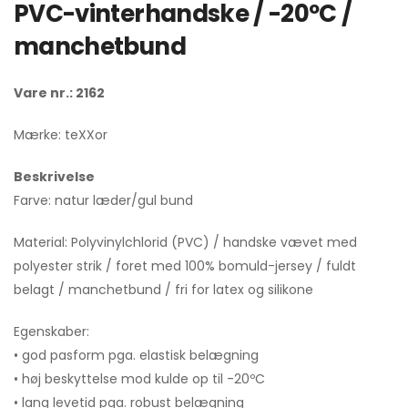
PVC-vinterhandske / -20ºC /
manchetbund
Vare nr.: 2162
Mærke: teXXor
Beskrivelse
Farve: natur læder/gul bund
Material: Polyvinylchlorid (PVC) / handske vævet med
polyester strik / foret med 100% bomuld-jersey / fuldt
belagt / manchetbund / fri for latex og silikone
Egenskaber:
• god pasform pga. elastisk belægning
• høj beskyttelse mod kulde op til -20ºC
• lang levetid pga. robust belægning