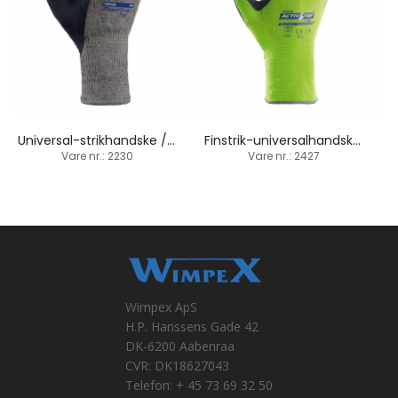
Universal-strikhandske / latex-håndfladebelægning
Finstrik-universalhandske / latex-håndfladebelægning
Vare nr.: 2230
Vare nr.: 2427
Wimpex ApS
H.P. Hanssens Gade 42
DK-6200 Aabenraa
CVR: DK18627043
Telefon: + 45 73 69 32 50