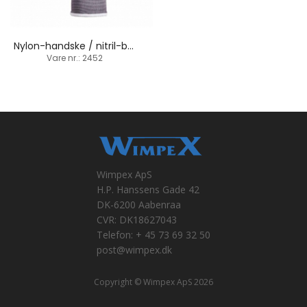
Nylon-handske / nitril-belægning / nitril-dupper
Vare nr.: 2452
Wimpex ApS
H.P. Hanssens Gade 42
DK-6200 Aabenraa
CVR: DK18627043
Telefon: + 45 73 69 32 50
post@wimpex.dk
Copyright © Wimpex ApS 2026