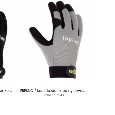
TUCSON / kunstlæder med nylon-elastan / velcrolukning
FRESNO / kunstlæder med nylon-elastan / velcrolukning
Vare nr.: 2510