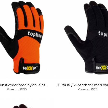
IRVINE / kunstlæder med nylon-elastan / velcrolukning
Vare nr.: 2530
Vare nr.: 2520