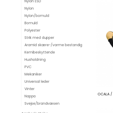
Nylon ESD
Nylon
Nylon/bomuld
Bomuld
Polyester
Strik med dupper
Aramid skære-/varme bestandig
Kemibeskyttende
Husholdning
PVC
Mekaniker
Universal leder
Vinter
Nappa
Svejse/brandvæsen