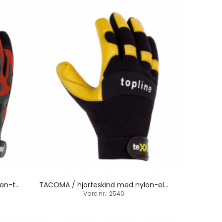
BUCKLEY / kunstlæder med nylon-terylen / velcrolukning
TACOMA / hjorteskind med nylon-elastan / velcrolukning
Vare nr.: 2540