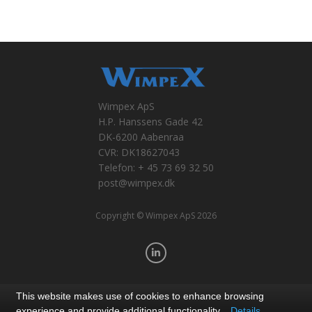
Wimpex ApS
H.P. Hanssens Gade 42
DK-6200 Aabenraa
CVR: DK18627043
Telefon: + 45 73 69 32 50
post@wimpex.dk
Copyright © Wimpex ApS 2026
This website makes use of cookies to enhance browsing
experience and provide additional functionality.
Details