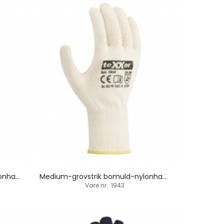
Medium-grovstrik bomuld-nylonhandske / PVC-dupper
Medium-grovstrik bomuld-nylonhandske / PVC-dupper
Vare nr.: 1943