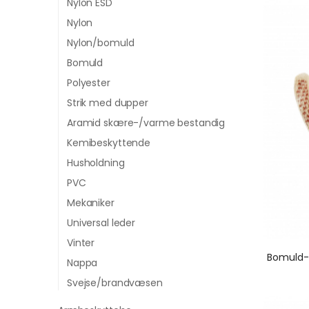
Nylon ESD
Nylon
Nylon/bomuld
Bomuld
Polyester
Strik med dupper
Aramid skære-/varme bestandig
Kemibeskyttende
Husholdning
PVC
Mekaniker
Universal leder
Vinter
Nappa
Svejse/brandvæsen