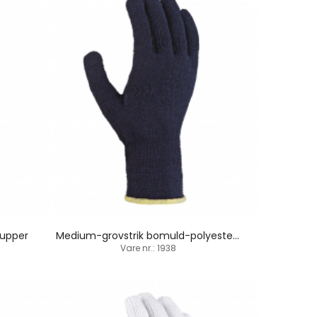
dupper
Medium-grovstrik bomuld-polyesterhandske / PVC-dupper
Vare nr.: 1938