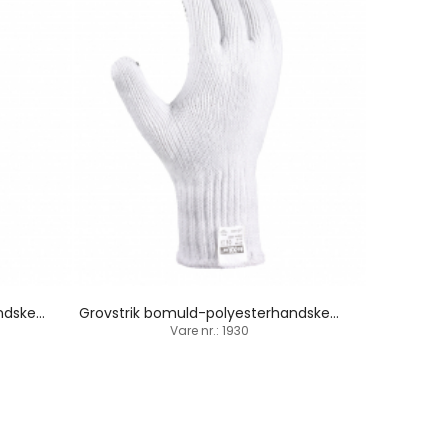
Grovstrik bomuld-polyesterhandske / PVC-dupper begge sider
Grovstrik bomuld-polyesterhandske / PVC-dupper
Vare nr.: 1930