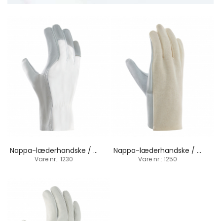
Nappa-læderhandske / gede-fårskind / fingerspidsbelagt
Nappa-læderhandske / gede-fårskind / baghånd-trikot
Vare nr.: 1230
Vare nr.: 1250