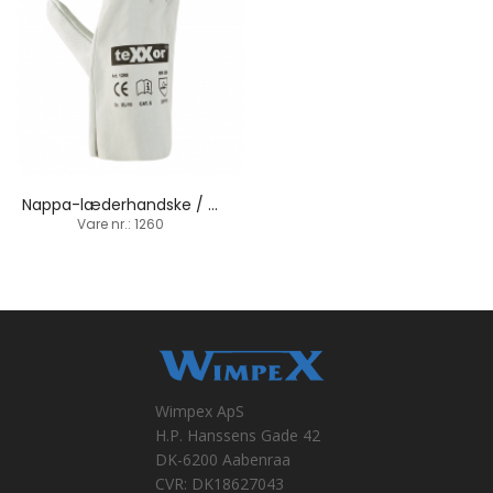
Nappa-læderhandske / gede-fårskind / fuld læder
Vare nr.: 1260
Wimpex ApS
H.P. Hanssens Gade 42
DK-6200 Aabenraa
CVR: DK18627043