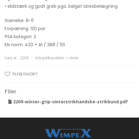
• slidstærk og godt greb pga. bølget latexbelægning
Størrelse: 8-11
Forpakning: 120 par
PSA kategori: 2
EN norm: 420 + A1 / 388 / 511
Vare nr.:
2209
Arbejdshandsker -> Vinter
TILFØJ FAVORIT
Filer
2209-winter-grip-vinterstrikhandske-strikbund.pdf