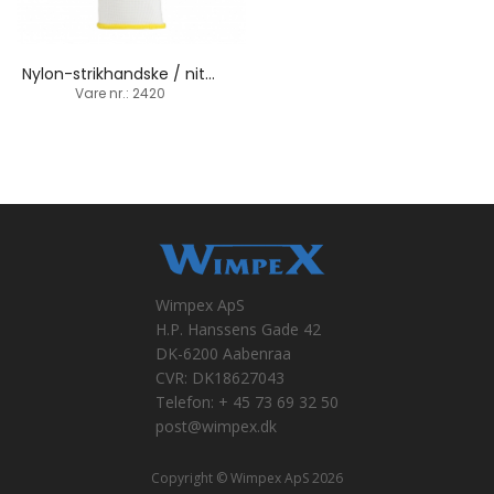
Nylon-strikhandske / nitril-belægning
Vare nr.: 2420
Wimpex ApS
H.P. Hanssens Gade 42
DK-6200 Aabenraa
CVR: DK18627043
Telefon: + 45 73 69 32 50
post@wimpex.dk
Copyright © Wimpex ApS 2026