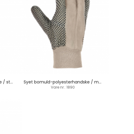
Syet bomuld-polyesterhandske / strikbund
Syet bomuld-polyesterhandske / med dupper / strikbund
Vare nr.: 1890