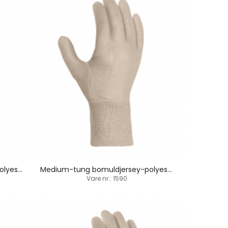
Medium-tung bomuldjersey-polyesterhandske / indsat tommelfinger
Medium-tung bomuldjersey-polyesterhandske / strikbund/ indsat tommelfinger
Vare nr.: 1590