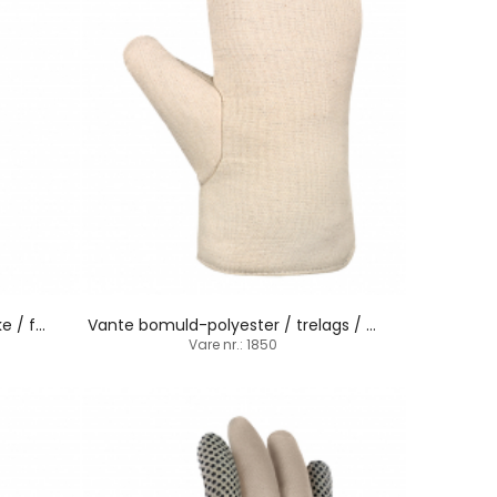
Tung bomuld-polyesterhandske / fordoblet / 30 cm
Vante bomuld-polyester / trelags / 28 cm
Vare nr.: 1850