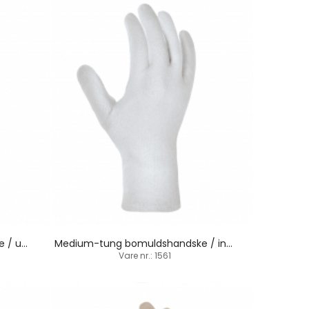
Medium-tung bomuldshandske / underhandske / indsat tommelfinger
Medium-tung bomuldshandske / indsat tommelfinger
Vare nr.: 1561