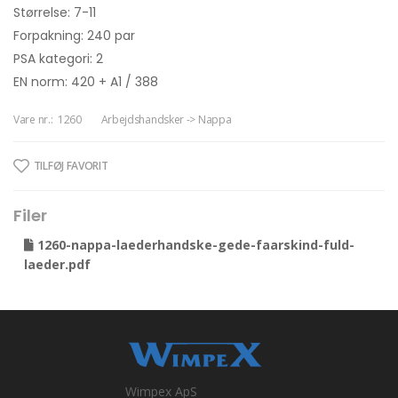
Størrelse: 7-11
Forpakning: 240 par
PSA kategori: 2
EN norm: 420 + A1 / 388
Vare nr.:
1260
Arbejdshandsker -> Nappa
TILFØJ FAVORIT
Filer
1260-nappa-laederhandske-gede-faarskind-fuld-
laeder.pdf
Wimpex ApS