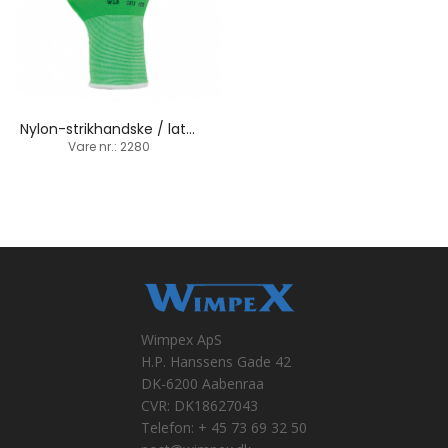
Nylon-strikhandske / latex-belægning
Vare nr.: 2280
Wimpex ApS
H.P. Hanssens Gade 42
DK-6200 Aabenraa
CVR: DK18627043
Telefon: + 45 73 69 32 50