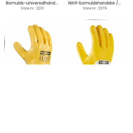
Bomulds-universalhandske / 75% latex-belægning
Nitril-bomuldshandske / 75% belægning
Vare nr.: 2201
Vare nr.: 2379
Nitril-bomuldhandske / 100% belægning
Polyester-strikhandske / 75% nitril-belægning
Vare nr.: 2359
Vare nr.: 2358