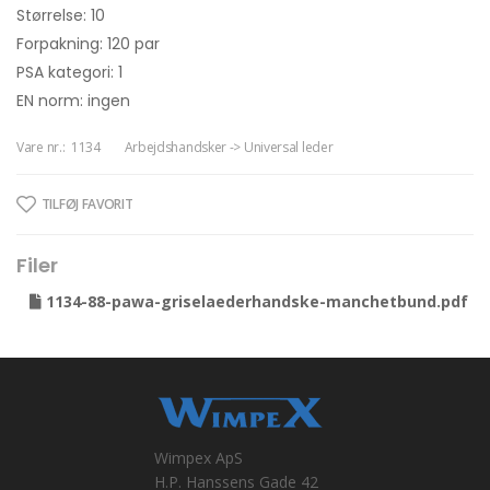
Størrelse: 10
Forpakning: 120 par
PSA kategori: 1
EN norm: ingen
Vare nr.:
1134
Arbejdshandsker -> Universal leder
TILFØJ FAVORIT
Filer
1134-88-pawa-griselaederhandske-manchetbund.pdf
Wimpex ApS
H.P. Hanssens Gade 42